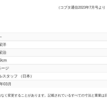
（コプタ通信2023年7月号よ
～
栄洋
栄治
9cm
ページ
ルスタッフ （日本）
3年03月
告なく変更することがあります。記載されているすべての寸法と重量は