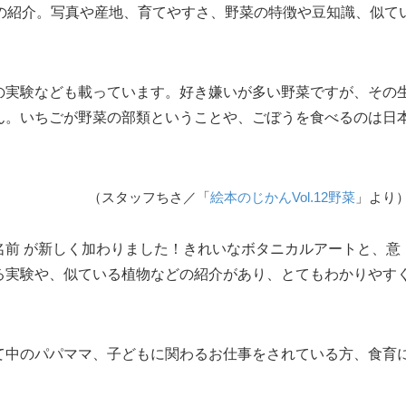
菜の紹介。写真や産地、育てやすさ、野菜の特徴や豆知識、似て
の実験なども載っています。好き嫌いが多い野菜ですが、その
ん。いちごが野菜の部類ということや、ごぼうを食べるのは日
（スタッフちさ／「
絵本のじかんVol.12野菜
」より
名前 が新しく加わりました！きれいなボタニカルアートと、意
る実験や、似ている植物などの紹介があり、とてもわかりやす
て中のパパママ、子どもに関わるお仕事をされている方、食育