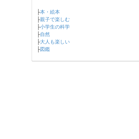
├
本・絵本
├
親子で楽しむ
├
小学生の科学
├
自然
├
大人も楽しい
├
図鑑