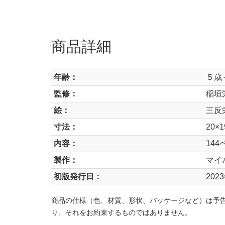
商品詳細
年齢：
５歳
監修：
稲垣
絵：
三反
寸法：
20×1
内容：
144
製作：
マイ
初版発行日：
202
商品の仕様（色、材質、形状、パッケージなど）は予
り、それをお約束するものではありません。