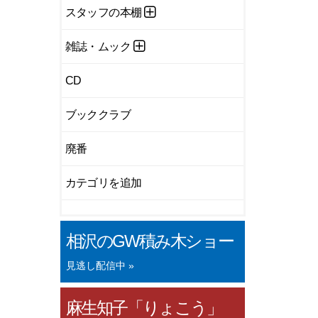
スタッフの本棚
雑誌・ムック
CD
ブッククラブ
廃番
カテゴリを追加
相沢のGW積み木ショー
見逃し配信中 »
麻生知子「りょこう」