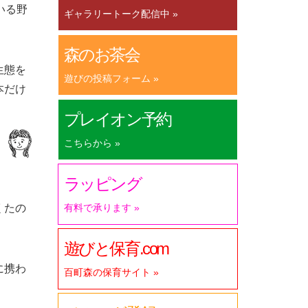
いる野
ギャラリートーク配信中 »
森のお茶会
生態を
遊びの投稿フォーム »
本だけ
プレイオン予約
こちらから »
）
ラッピング
くたの
有料で承ります »
遊びと保育.com
に携わ
百町森の保育サイト »