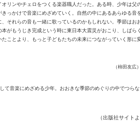
イオリンやチェロをつくる楽器職人だった。ある時、少年は父
がきっかけで音楽にめざめていく。自然の中にあるあらゆる音
に、それらの音も一緒に歌っているのかもしれない。季節はお
の本がもうじき完成という時に東日本大震災がおこり、しばら
いたことより、もっと子どもたちの未来につながっていく形に
（柿田友広
して音楽にめざめる少年。おおきな季節のめぐりの中でつらな
（出版社サイトよ