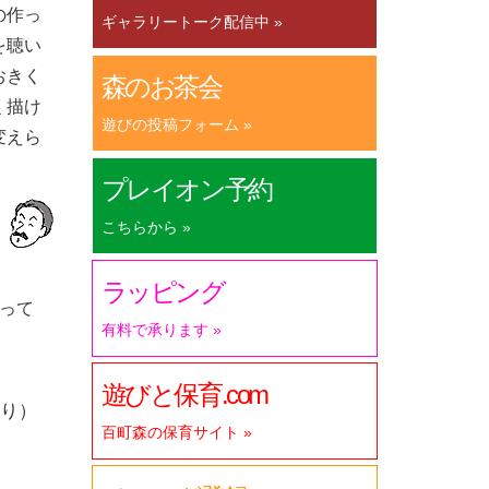
の作っ
ギャラリートーク配信中 »
を聴い
おきく
森のお茶会
く描け
遊びの投稿フォーム »
変えら
プレイオン予約
こちらから »
）
ラッピング
って
有料で承ります »
遊びと保育.com
り）
百町森の保育サイト »