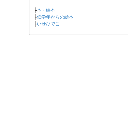
├
本・絵本
├
低学年からの絵本
├
いせひでこ