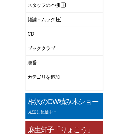
スタッフの本棚
雑誌・ムック
CD
ブッククラブ
廃番
カテゴリを追加
相沢のGW積み木ショー
見逃し配信中 »
麻生知子「りょこう」