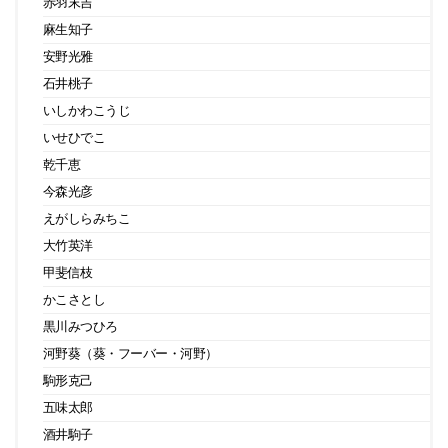
赤羽末吉
麻生知子
安野光雅
石井桃子
いしかわこうじ
いせひでこ
乾千恵
今森光彦
えがしらみちこ
大竹英洋
甲斐信枝
かこさとし
黒川みつひろ
河野葵（葵・フーバー・河野）
駒形克己
五味太郎
酒井駒子