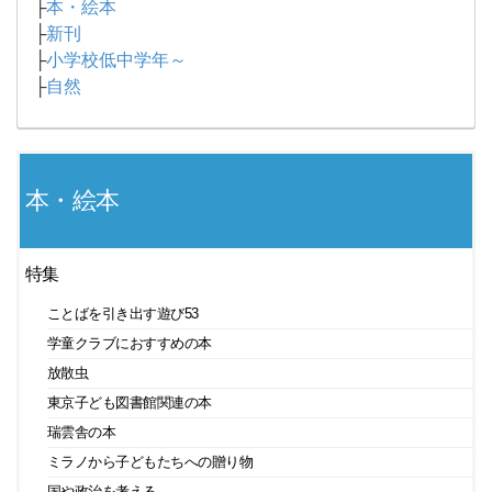
├
本・絵本
├
新刊
├
小学校低中学年～
├
自然
本・絵本
特集
ことばを引き出す遊び53
学童クラブにおすすめの本
放散虫
東京子ども図書館関連の本
瑞雲舎の本
ミラノから子どもたちへの贈り物
国や政治を考える