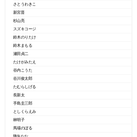
さとうわきこ
新宮晋
杉山亮
スズキコージ
鈴木のりたけ
鈴木まもる
瀬田貞二
たけがみたえ
谷内こうた
谷川俊太郎
たむらしげる
長新太
手島圭三郎
としくらえみ
林明子
馬場のぼる
降矢なな