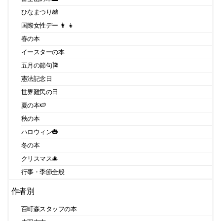
ひなまつり🎎
国際女性デー 👩 👧
春の本
イースターの本
五月の節句🎏
憲法記念日
世界難民の日
夏の本🍉
秋の本
ハロウィン🎃
冬の本
クリスマス🎄
行事・季節全般
作者別
百町森スタッフの本