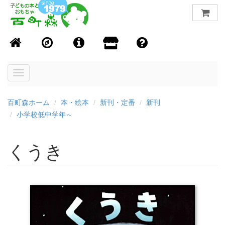
Toggle
navigation
百町森ホーム
本・絵本
新刊・定番
新刊
小学校低中学年～
くうき