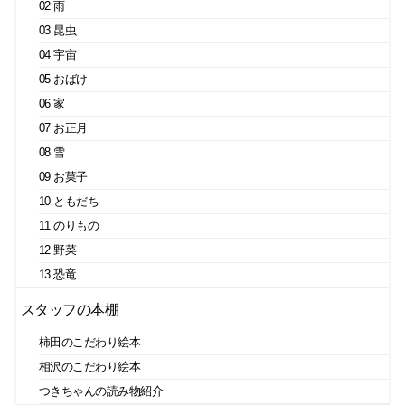
02 雨
03 昆虫
04 宇宙
05 おばけ
06 家
07 お正月
08 雪
09 お菓子
10 ともだち
11 のりもの
12 野菜
13 恐竜
スタッフの本棚
柿田のこだわり絵本
相沢のこだわり絵本
つきちゃんの読み物紹介