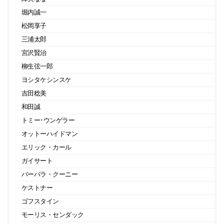
堀内誠一
松岡享子
三浦太郎
宮沢賢治
柳生弦一郎
ヨシタケシンスケ
吉田稔美
和田誠
トミー･ウンゲラー
オットーハイドマン
エリック・カール
ガイサート
バーバラ・クーニー
ケストナー
ゴフスタイン
モーリス・センダック