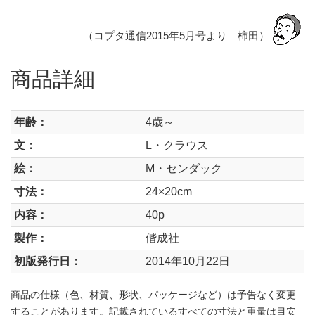
（コプタ通信2015年5月号より 柿田）
商品詳細
年齢：
4歳～
文：
L・クラウス
絵：
M・センダック
寸法：
24×20cm
内容：
40p
製作：
偕成社
初版発行日：
2014年10月22日
商品の仕様（色、材質、形状、パッケージなど）は予告なく変更
することがあります。記載されているすべての寸法と重量は目安