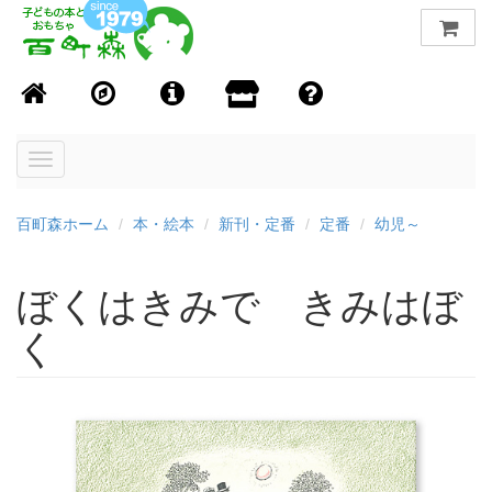
Toggle
navigation
百町森ホーム
本・絵本
新刊・定番
定番
幼児～
ぼくはきみで きみはぼ
く