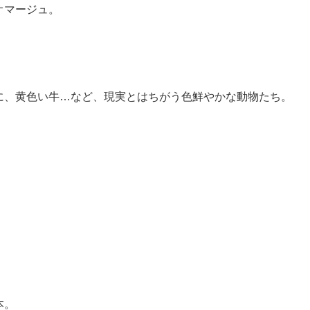
オマージュ。
に、黄色い牛…など、現実とはちがう色鮮やかな動物たち。
本。