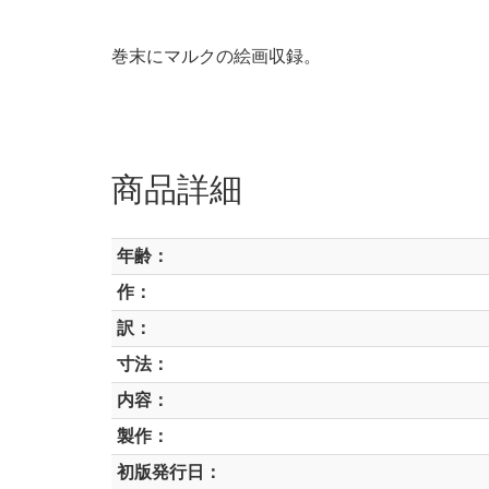
巻末にマルクの絵画収録。
商品詳細
年齢：
作：
訳：
寸法：
内容：
製作：
初版発行日：