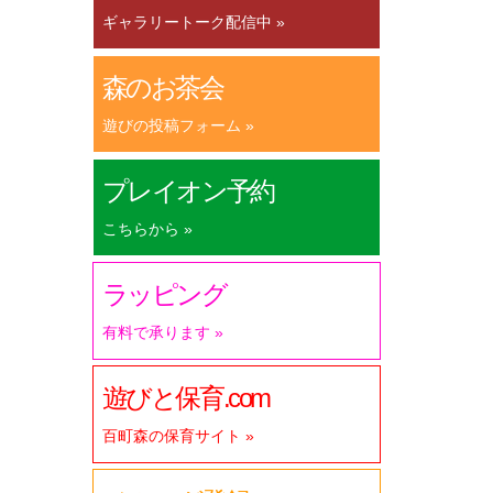
ギャラリートーク配信中 »
森のお茶会
遊びの投稿フォーム »
プレイオン予約
こちらから »
ラッピング
有料で承ります »
遊びと保育.com
百町森の保育サイト »