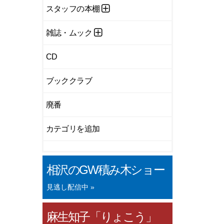
スタッフの本棚
雑誌・ムック
CD
ブッククラブ
廃番
カテゴリを追加
相沢のGW積み木ショー
見逃し配信中 »
麻生知子「りょこう」