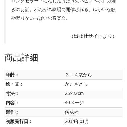
ロングセラー『にんじんばたけのパピプペポ』の続
きのお話。れんがの劇場で開催される、ゆかいな歌
や踊りがいっぱいの音楽会。
（出版社サイトより）
商品詳細
年齢：
３～４歳から
絵・文：
かこさとし
寸法：
25×22cm
内容：
40ページ
製作：
偕成社
初版発行日：
2014年01月