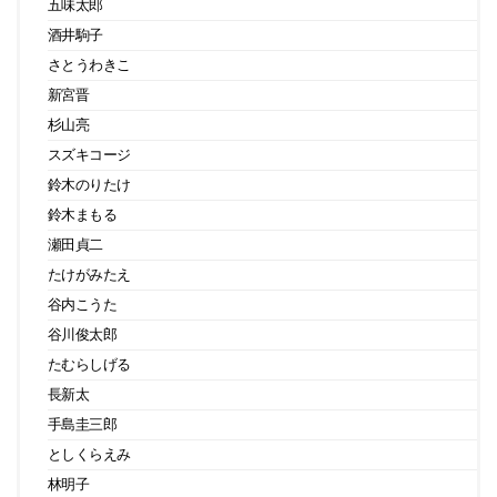
五味太郎
酒井駒子
さとうわきこ
新宮晋
杉山亮
スズキコージ
鈴木のりたけ
鈴木まもる
瀬田貞二
たけがみたえ
谷内こうた
谷川俊太郎
たむらしげる
長新太
手島圭三郎
としくらえみ
林明子