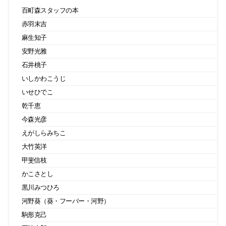
百町森スタッフの本
赤羽末吉
麻生知子
安野光雅
石井桃子
いしかわこうじ
いせひでこ
乾千恵
今森光彦
えがしらみちこ
大竹英洋
甲斐信枝
かこさとし
黒川みつひろ
河野葵（葵・フーバー・河野）
駒形克己