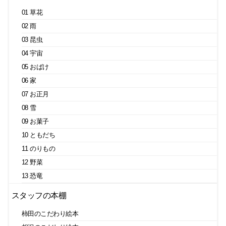
01 草花
02 雨
03 昆虫
04 宇宙
05 おばけ
06 家
07 お正月
08 雪
09 お菓子
10 ともだち
11 のりもの
12 野菜
13 恐竜
スタッフの本棚
柿田のこだわり絵本