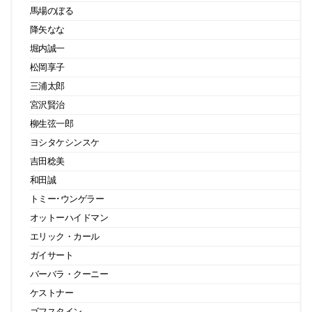
馬場のぼる
降矢なな
堀内誠一
松岡享子
三浦太郎
宮沢賢治
柳生弦一郎
ヨシタケシンスケ
吉田稔美
和田誠
トミー･ウンゲラー
オットーハイドマン
エリック・カール
ガイサート
バーバラ・クーニー
ケストナー
ゴフスタイン