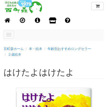
Toggle
navigation
百町森ホーム
本・絵本
年齢別おすすめロングセラー
２歳絵本
はけたよはけたよ