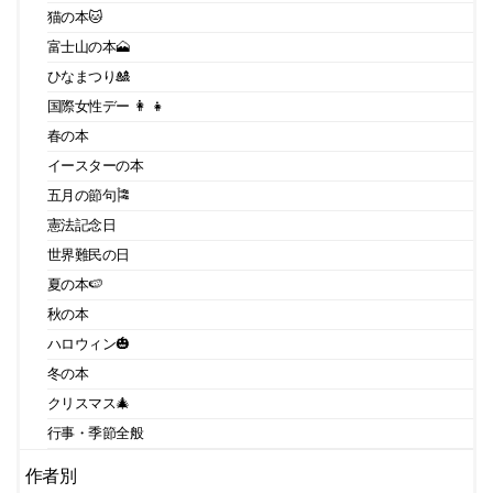
猫の本🐱
富士山の本🗻
ひなまつり🎎
国際女性デー 👩 👧
春の本
イースターの本
五月の節句🎏
憲法記念日
世界難民の日
夏の本🍉
秋の本
ハロウィン🎃
冬の本
クリスマス🎄
行事・季節全般
作者別