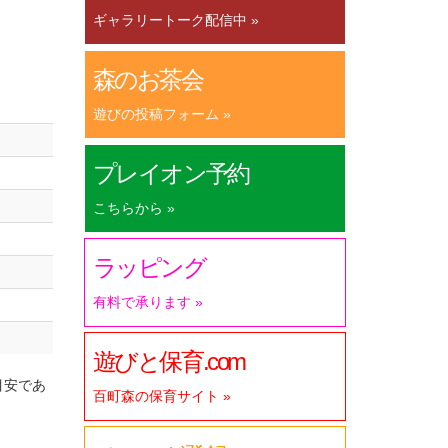
ギャラリートーク配信中 »
森のお茶会
遊びの投稿フォーム »
プレイオン予約
こちらから »
ラッピング
有料で承ります »
遊びと保育.com
目安であ
百町森の保育サイト »