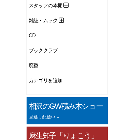
スタッフの本棚
雑誌・ムック
CD
ブッククラブ
廃番
カテゴリを追加
相沢のGW積み木ショー
見逃し配信中 »
麻生知子「りょこう」