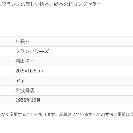
るフランスの楽しい絵本。絵本の超ロングセラー。
年長～
フランソワ―ズ
与田準一
20.5×16.5cm
64ｐ
岩波書店
1956年12月
告なく変更することがあります。記載されているすべての寸法と重量は