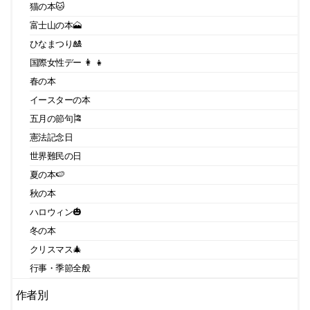
猫の本🐱
富士山の本🗻
ひなまつり🎎
国際女性デー 👩 👧
春の本
イースターの本
五月の節句🎏
憲法記念日
世界難民の日
夏の本🍉
秋の本
ハロウィン🎃
冬の本
クリスマス🎄
行事・季節全般
作者別