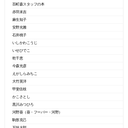
百町森スタッフの本
赤羽末吉
麻生知子
安野光雅
石井桃子
いしかわこうじ
いせひでこ
乾千恵
今森光彦
えがしらみちこ
大竹英洋
甲斐信枝
かこさとし
黒川みつひろ
河野葵（葵・フーバー・河野）
駒形克己
五味太郎