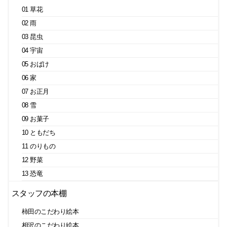
01 草花
02 雨
03 昆虫
04 宇宙
05 おばけ
06 家
07 お正月
08 雪
09 お菓子
10 ともだち
11 のりもの
12 野菜
13 恐竜
スタッフの本棚
柿田のこだわり絵本
相沢のこだわり絵本