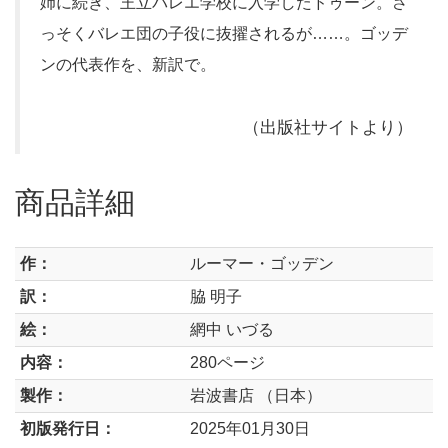
姉に続き、王立バレエ学校に入学したドゥーン。さ
っそくバレエ団の子役に抜擢されるが……。ゴッデ
ンの代表作を、新訳で。
（出版社サイトより）
商品詳細
作：
ルーマー・ゴッデン
訳：
脇 明子
絵：
網中 いづる
内容：
280ページ
製作：
岩波書店 （日本）
初版発行日：
2025年01月30日