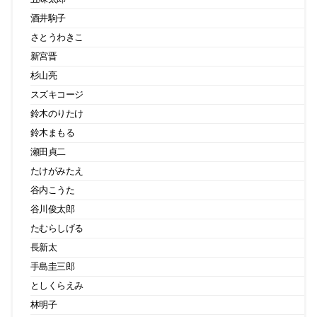
酒井駒子
さとうわきこ
新宮晋
杉山亮
スズキコージ
鈴木のりたけ
鈴木まもる
瀬田貞二
たけがみたえ
谷内こうた
谷川俊太郎
たむらしげる
長新太
手島圭三郎
としくらえみ
林明子