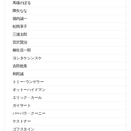
馬場のぼる
降矢なな
堀内誠一
松岡享子
三浦太郎
宮沢賢治
柳生弦一郎
ヨシタケシンスケ
吉田稔美
和田誠
トミー･ウンゲラー
オットーハイドマン
エリック・カール
ガイサート
バーバラ・クーニー
ケストナー
ゴフスタイン