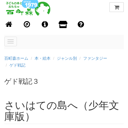
Toggle
navigation
百町森ホーム
本・絵本
ジャンル別
ファンタジー
ゲド戦記
ゲド戦記３
さいはての島へ（少年文
庫版）