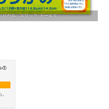
おりがみ エリック･カール１
ル①
ら。