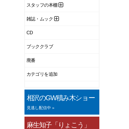
スタッフの本棚
雑誌・ムック
CD
ブッククラブ
廃番
カテゴリを追加
相沢のGW積み木ショー
見逃し配信中 »
麻生知子「りょこう」