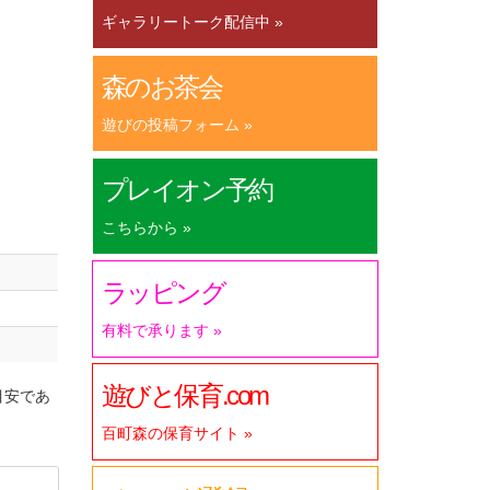
ギャラリートーク配信中 »
森のお茶会
遊びの投稿フォーム »
プレイオン予約
こちらから »
ラッピング
有料で承ります »
遊びと保育.com
目安であ
百町森の保育サイト »