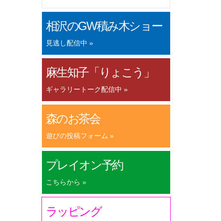
相沢のGW積み木ショー
見逃し配信中 »
麻生知子「りょこう」
ギャラリートーク配信中 »
森のお茶会
遊びの投稿フォーム »
プレイオン予約
こちらから »
ラッピング