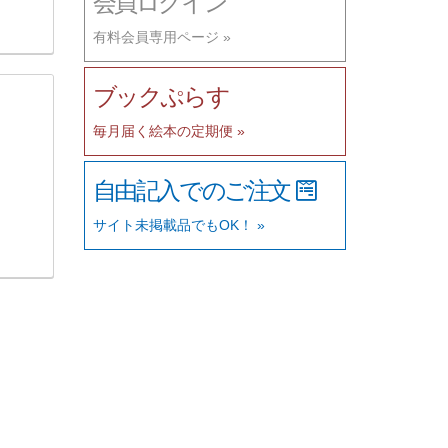
会員ログイン
有料会員専用ページ »
ブックぷらす
毎月届く絵本の定期便 »
自由記入でのご注文
サイト未掲載品でもOK！ »