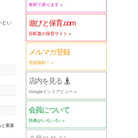
有料で承ります »
遊びと保育.com
いとい
百町森の保育サイト »
メルマガ登録
登録無料！ »
店内を見る
Googleインドアビュー »
会員について
特典がいろいろ♪ »
法と重量