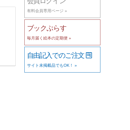
会員ログイン
有料会員専用ページ »
ブックぷらす
毎月届く絵本の定期便 »
自由記入でのご注文
サイト未掲載品でもOK！ »