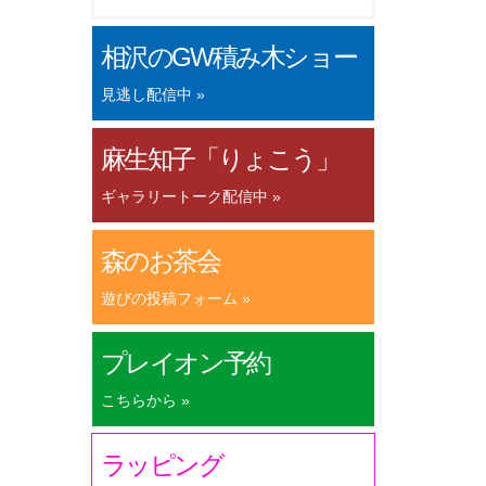
相沢のGW積み木ショー
見逃し配信中 »
麻生知子「りょこう」
ギャラリートーク配信中 »
森のお茶会
遊びの投稿フォーム »
プレイオン予約
こちらから »
ラッピング