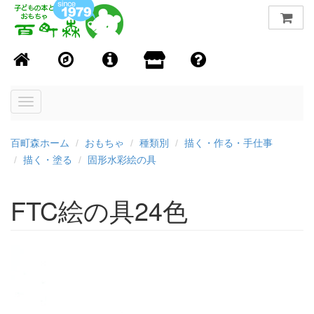
Toggle
navigation
百町森ホーム
おもちゃ
種類別
描く・作る・手仕事
描く・塗る
固形水彩絵の具
FTC絵の具24色