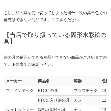
もし、絵の具を使い切ってしまった場合、絵の具単色での
補充はできない商品です。ご了承ください。
【当店で取り扱っている固形水彩絵の
具】
絵の具の補充ができる商品とできない商品がございますの
で、下の表でご確認下さい。
メーカー
商品名
容器
色数
ファインテック
FTC絵の具
プラスチック
14／
FTC缶入り絵の具
カン
12
シュトックマー
固形水彩絵の具
カン
13