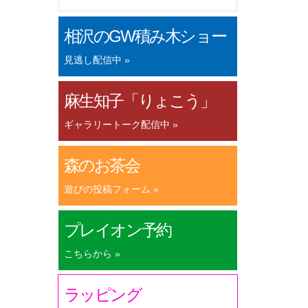
相沢のGW積み木ショー
見逃し配信中 »
麻生知子「りょこう」
ギャラリートーク配信中 »
森のお茶会
遊びの投稿フォーム »
プレイオン予約
こちらから »
ラッピング