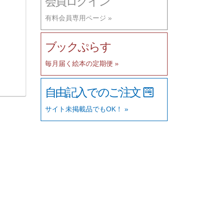
会員ログイン
有料会員専用ページ »
ブックぷらす
毎月届く絵本の定期便 »
自由記入でのご注文
サイト未掲載品でもOK！ »