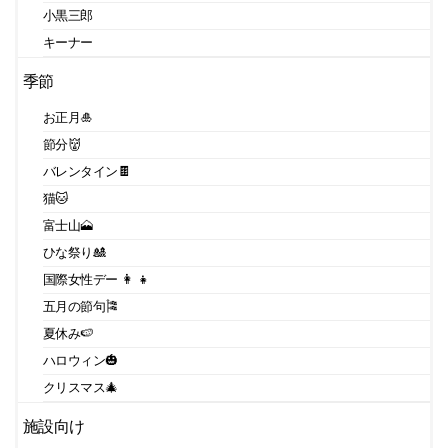
小黒三郎
キーナー
季節
お正月🎍
節分👹
バレンタイン🍫
猫🐱
富士山🗻
ひな祭り🎎
国際女性デー 👩 👧
五月の節句🎏
夏休み🍉
ハロウィン🎃
クリスマス🎄
施設向け