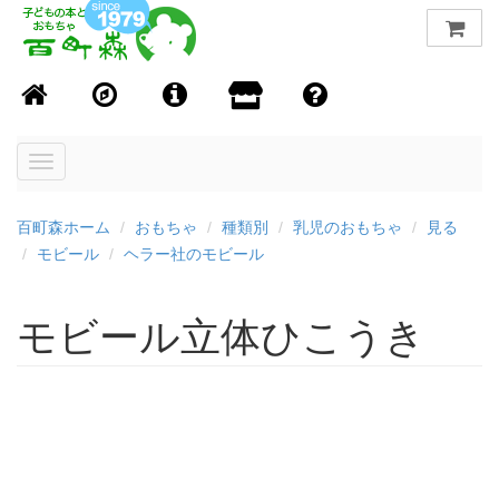
Toggle
navigation
百町森ホーム
おもちゃ
種類別
乳児のおもちゃ
見る
モビール
ヘラー社のモビール
モビール立体ひこうき