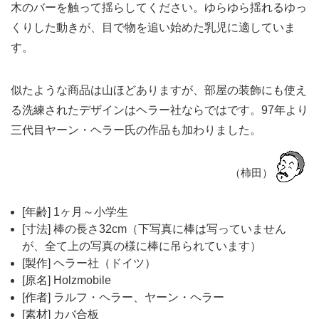
木のバーを触って揺らしてください。ゆらゆら揺れるゆっ
くりした動きが、目で物を追い始めた乳児に適していま
す。
似たような商品は山ほどありますが、部屋の装飾にも使え
る洗練されたデザインはヘラー社ならではです。97年より
三代目ヤーン・ヘラー氏の作品も加わりました。
（柿田）
[年齢] 1ヶ月～小学生
[寸法] 棒の長さ32cm（下写真に棒は写っていません
が、全て上の写真の様に棒に吊られています）
[製作] ヘラー社（ドイツ）
[原名] Holzmobile
[作者] ラルフ・ヘラー、ヤーン・ヘラー
[素材] カバ合板