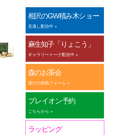
相沢のGW積み木ショー
見逃し配信中 »
麻生知子「りょこう」
ギャラリートーク配信中 »
森のお茶会
遊びの投稿フォーム »
プレイオン予約
こちらから »
ラッピング