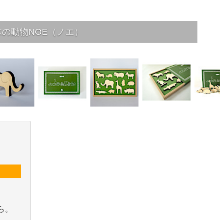
木の動物NOE（ノエ）
ら。