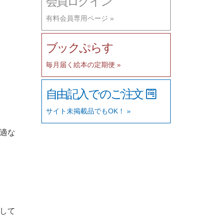
会員ログイン
有料会員専用ページ »
ブックぷらす
毎月届く絵本の定期便 »
自由記入でのご注文
サイト未掲載品でもOK！ »
適な
して