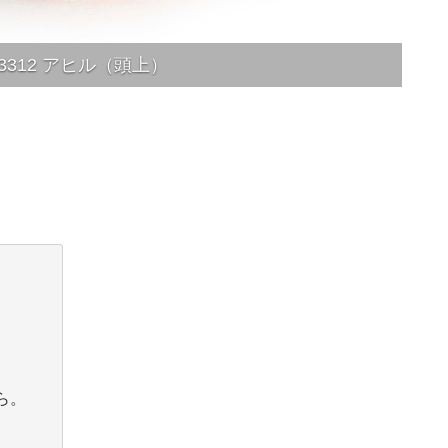
13312 アヒル（頭上）
ら。