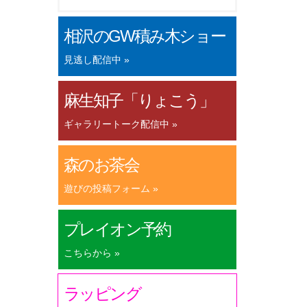
相沢のGW積み木ショー
見逃し配信中 »
麻生知子「りょこう」
ギャラリートーク配信中 »
森のお茶会
遊びの投稿フォーム »
プレイオン予約
こちらから »
ラッピング