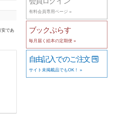
会員ログイン
有料会員専用ページ »
ブックぷらす
目安であ
毎月届く絵本の定期便 »
自由記入でのご注文
サイト未掲載品でもOK！ »