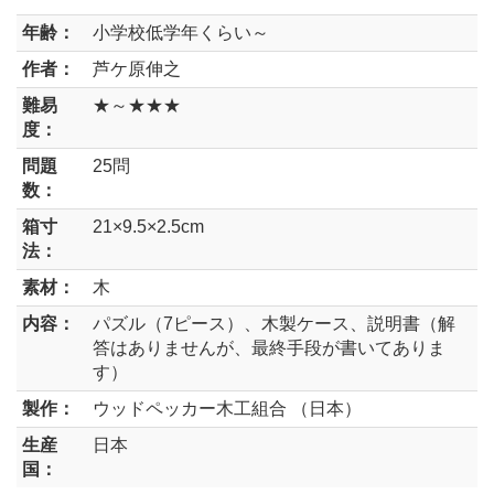
年齢：
小学校低学年くらい～
作者：
芦ケ原伸之
難易
★～★★★
度：
問題
25問
数：
箱寸
21×9.5×2.5cm
法：
素材：
木
内容：
パズル（7ピース）、木製ケース、説明書（解
答はありませんが、最終手段が書いてありま
す）
製作：
ウッドペッカー木工組合 （日本）
生産
日本
国：