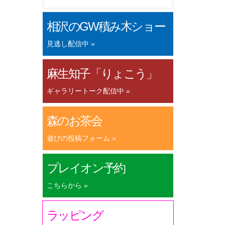
相沢のGW積み木ショー
見逃し配信中 »
麻生知子「りょこう」
ギャラリートーク配信中 »
森のお茶会
遊びの投稿フォーム »
プレイオン予約
こちらから »
ラッピング