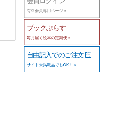
会員ログイン
有料会員専用ページ »
ブックぷらす
毎月届く絵本の定期便 »
自由記入でのご注文
サイト未掲載品でもOK！ »