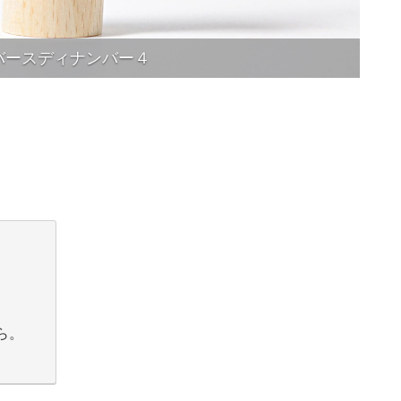
バースディナンバー４
ら。