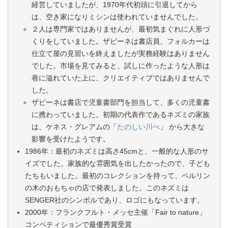
経営していましたが、1970年代初頭に引退してから
は、空き家になりミシンは使われていませんでした。
２人は専門家ではありませんが、最初気まぐれに人形づ
くりをしていました。ザビーネは書店員、フォルカーは
仕立て屋の見習いを終えましたが実務経験はありません
でした。市場を見てみると、試しに作ったような人形は
巷に溢れていた上に、クリエイティブではありませんで
した。
ザビーネは書店で児童書部門を担当して、多くの児童書
に携わっていました。初期の代表作であるネズミの家族
は、ケネス・グレアムの「
たのしい川べ
」 から大きな
影響を受けたようです。
1986年：最初のネズミは高さ45cmと、一般的な人形のサ
イズでした。家族的な雰囲気を出したかったので、子ども
たちもいました。最初のコレクションを持って、ベルリン
の木のおもちゃの店で発表しました。このネズミは
SENGER社のシンボルであり、ロゴにもなっています。
2000年：フランクフルト・メッセ主催「Fair to nature」
コンペティションで最優秀賞受賞