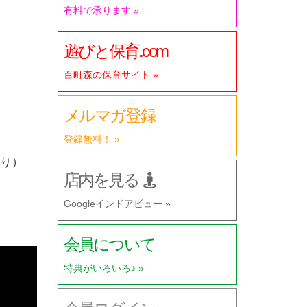
有料で承ります »
遊びと保育.com
百町森の保育サイト »
メルマガ登録
。
登録無料！ »
り）
店内を見る
Googleインドアビュー »
会員について
特典がいろいろ♪ »