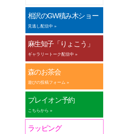
相沢のGW積み木ショー
見逃し配信中 »
麻生知子「りょこう」
ギャラリートーク配信中 »
森のお茶会
遊びの投稿フォーム »
プレイオン予約
こちらから »
ラッピング