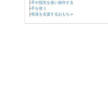
├
手や指先を使い操作する
├
手を使う
├
発達を支援するおもちゃ