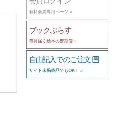
会員ログイン
有料会員専用ページ »
ブックぷらす
毎月届く絵本の定期便 »
自由記入でのご注文
サイト未掲載品でもOK！ »