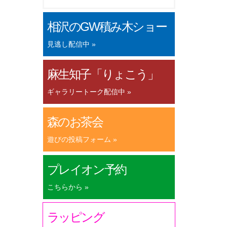
相沢のGW積み木ショー
見逃し配信中 »
麻生知子「りょこう」
ギャラリートーク配信中 »
森のお茶会
遊びの投稿フォーム »
プレイオン予約
こちらから »
ラッピング