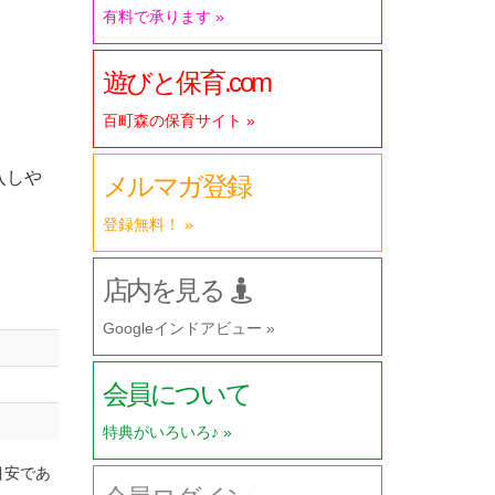
有料で承ります »
遊びと保育.com
百町森の保育サイト »
入しや
メルマガ登録
登録無料！ »
店内を見る
Googleインドアビュー »
会員について
特典がいろいろ♪ »
目安であ