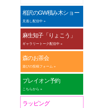
相沢のGW積み木ショー
見逃し配信中 »
麻生知子「りょこう」
ギャラリートーク配信中 »
森のお茶会
遊びの投稿フォーム »
プレイオン予約
こちらから »
ラッピング