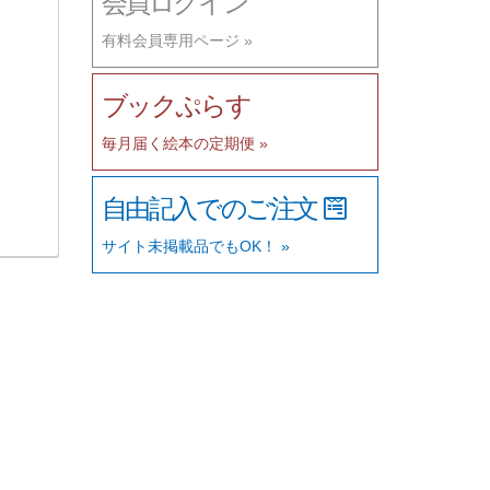
会員ログイン
有料会員専用ページ »
ブックぷらす
毎月届く絵本の定期便 »
自由記入でのご注文
サイト未掲載品でもOK！ »