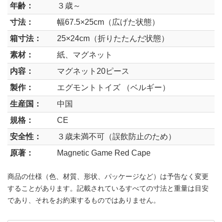
年齢：
３歳～
寸法：
幅67.5×25cm（広げた状態）
箱寸法：
25×24cm（折りたたんだ状態）
素材：
紙、マグネット
内容：
マグネット20ピース
製作：
エグモントトイズ （ベルギー）
生産国：
中国
規格：
CE
安全性：
３歳未満不可（誤飲防止のため）
原著：
Magnetic Game Red Cape
商品の仕様（色、材質、形状、パッケージなど）は予告なく変更
することがあります。記載されているすべての寸法と重量は目安
であり、それをお約束するものではありません。