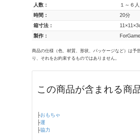
人数：
１～６人
時間：
20分
箱寸法：
11×11×3
製作：
ForGa
商品の仕様（色、材質、形状、パッケージなど）は予
り、それをお約束するものではありません。
この商品が含まれる商
├
おもちゃ
├
運
├
協力