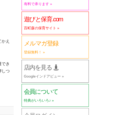
有料で承ります »
遊びと保育.com
百町森の保育サイト »
てかえ
メルマガ登録
登録無料！ »
穫でき
店内を見る
押しつ
Googleインドアビュー »
会員について
特典がいろいろ♪ »