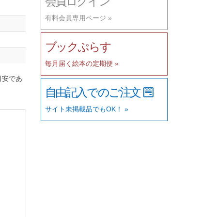
会員ログイン
有料会員専用ページ »
ブックぷらす
毎月届く絵本の定期便 »
目安であ
自由記入でのご注文
サイト未掲載品でもOK！ »