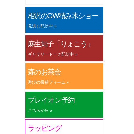
相沢のGW積み木ショー
見逃し配信中 »
麻生知子「りょこう」
ギャラリートーク配信中 »
森のお茶会
遊びの投稿フォーム »
プレイオン予約
こちらから »
ラッピング