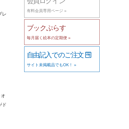
会員ログイン
有料会員専用ページ »
プレ
ブックぷらす
毎月届く絵本の定期便 »
自由記入でのご注文
サイト未掲載品でもOK！ »
ラオ
がド