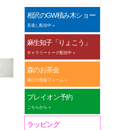
相沢のGW積み木ショー
見逃し配信中 »
麻生知子「りょこう」
ギャラリートーク配信中 »
森のお茶会
遊びの投稿フォーム »
プレイオン予約
こちらから »
ラッピング