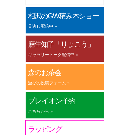
相沢のGW積み木ショー
見逃し配信中 »
麻生知子「りょこう」
ギャラリートーク配信中 »
森のお茶会
遊びの投稿フォーム »
プレイオン予約
こちらから »
ラッピング