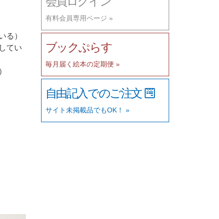
会員ログイン
有料会員専用ページ »
いる）
ブックぷらす
してい
毎月届く絵本の定期便 »
）
自由記入でのご注文
サイト未掲載品でもOK！ »