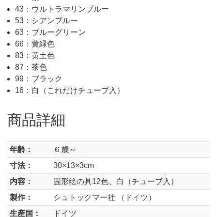
43：ウルトラマリンブルー
53：シアンブルー
63：ブルーグリーン
66：黄緑色
83：黄土色
87：茶色
99：ブラック
16：白（これだけチューブ入）
商品詳細
年齢：
６歳～
寸法：
30×13×3cm
内容：
固形絵の具12色、白（チューブ入）
製作：
シュトックマー社 （ドイツ）
生産国：
ドイツ