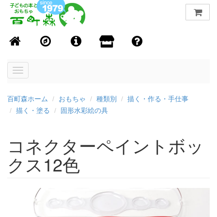
Toggle
navigation
百町森ホーム
おもちゃ
種類別
描く・作る・手仕事
描く・塗る
固形水彩絵の具
コネクターペイントボッ
クス12色