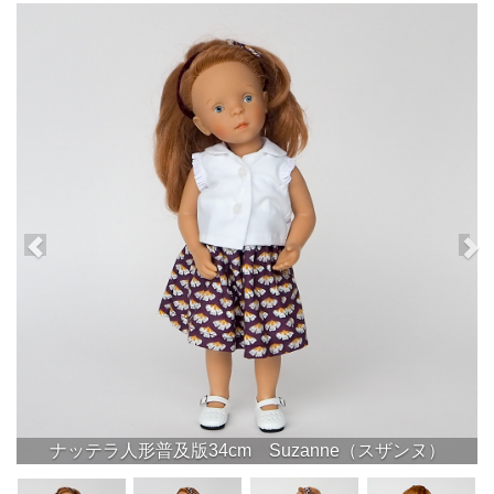
ナッテラ人形普及版34cm Suzanne（スザンヌ）