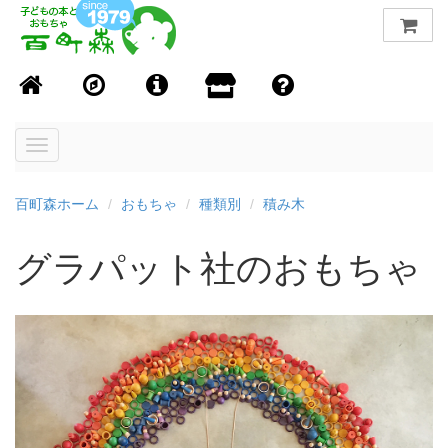
Toggle
navigation
百町森ホーム
おもちゃ
種類別
積み木
グラパット社のおもちゃ