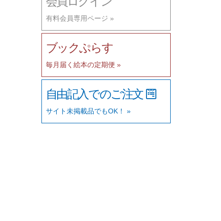
会員ログイン
有料会員専用ページ »
ブックぷらす
毎月届く絵本の定期便 »
自由記入でのご注文
サイト未掲載品でもOK！ »