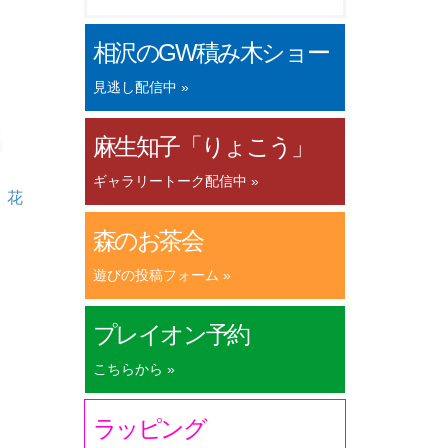
相沢のGW積み木ショー
見逃し配信中 »
麻生知子「りょこう」
ギャラリートーク配信中 »
 花
森のお茶会
遊びの投稿フォーム »
プレイオン予約
こちらから »
ラッピング