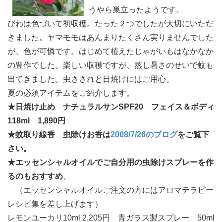
うやら巣立ったようです。
びわは色づいて初収穫。たった２つでしたが大切にいただ
きました。ヤマモモはあんまりたくさん実りませんでした
が、色が可憐です。はじめて植えたじゃがいもはなかなか
の豊作でした。楽しい収穫ですが、蒸し暑さのせいで蚊も
出てきました。虫さされと日焼けにはご用心。
夏の必須アイテムをご紹介します。
★日焼け止め ナチュラルサンSPF20 フェイス＆ボディ
118ml 1,890円
★蚊取り線香 虫除けお香は
2008/7/26のブログ
をご覧下
さい。
★エッセンシャルオイルでご自分用の虫除けスプレーを作
るのもおすすめ
。
（エッセンシャルオイルご注文の方にはアロマテラピー
レシピ集を差し上げます）
レモンユーカリ10ml 2,205円 青ガラス製スプレー 50ml