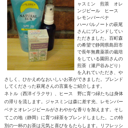
ャスミン 煎茶 オレ
ンジピール ヒース
レモンバーベナ
ハーバルノートの萩尾
さんにブレンドしてい
ただきました。百町森
の希望で静岡県島田市
で長年無農薬茶の栽培
をしている園田さんの
煎茶（瀬戸谷みどり）
を入れていただき、や
さしく、ひかえめなおいしいお茶ができました。ブレンド
してくださった萩尾さんの言葉をご紹介します。
ネトル（西洋イラクサ）、ヒース 野に育つ緑たちは身体
の滞りを流します。ジャスミンは森に差す光、レモンバー
ベナとオレンジピールがさわやかな香りを加えます。そし
てこの地（静岡）に育つ緑茶をブレンドしました。この特
別の一杯のお茶は元気と喜びをもたらします。リフレッシ