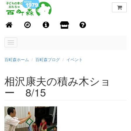
Toggle
navigation
百町森ホーム
百町森ブログ
イベント
相沢康夫の積み木ショ
ー 8/15