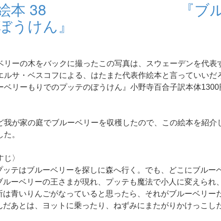
ている絵本 38 『ブル
ぼうけん』
ベリーの木をバックに撮ったこの写真は、スウェーデンを代表
エルサ・ベスコフによる、はたまた代表作絵本と言っていいだ
ーベリーもりでのプッテのぼうけん』小野寺百合子訳本体1300
ど我が家の庭でブルーベリーを収穫したので、この絵本を紹介
した。
すじ〉
プッテはブルーベリーを探しに森へ行く。でも、どこにブルー
ブルーベリーの王さまが現れ、プッテも魔法で小人に変えられ
所は青いりんごがなっていると思ったら、それがブルーベリー
んだあとは、ヨットに乗ったり、ねずみにまたがりかけっこし