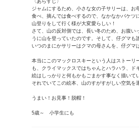
〈あらすじ〉
ジャムにするため、小さな女の子サリーは、お
食べ、摘んでは食べするので、なかなかバケツ
山登りをして行く様が大変愛らしい！
さて、山の反対側では、長い冬のため、お腹い
うに山を登っていたのです。そして、仔グマも
いつのまにかサリーはクマの母さんを、仔グマ
本当にこのマックロスキーという人はストーリ
も、クライマックスではちゃんとハラハラ、ド
絵はしっかりと何もかもごまかす事なく描いて
それでいてこの絵本、山のすがすがしい空気を
うまい！お見事！脱帽！
5歳～ 小学生にも