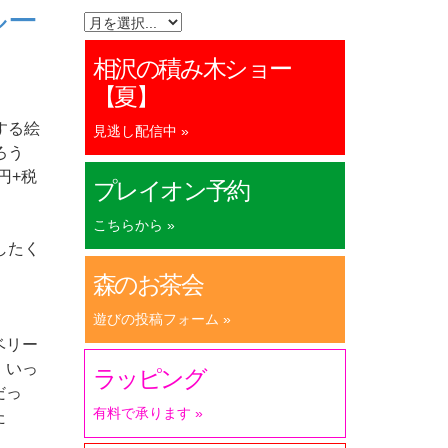
ー
相沢の積み木ショー
【夏】
する絵
見逃し配信中 »
ろう
円+税
プレイオン予約
こちらから »
したく
森のお茶会
遊びの投稿フォーム »
ベリー
、いっ
ラッピング
だっ
有料で承ります »
た