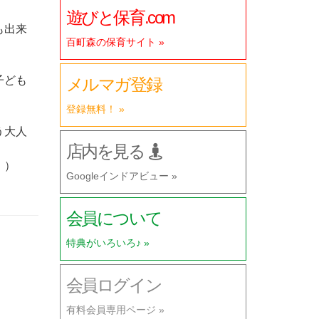
遊びと保育.com
も出来
百町森の保育サイト »
子ども
メルマガ登録
登録無料！ »
う大人
店内を見る
。）
Googleインドアビュー »
会員について
特典がいろいろ♪ »
会員ログイン
有料会員専用ページ »