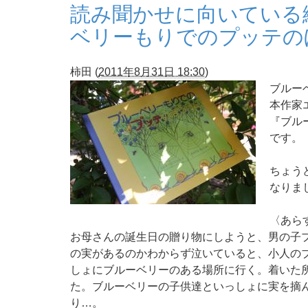
読み聞かせに向い
ベリーもりでのプッテの
柿田
(
2011年8月31日 18:30
)
ブルー
本作家
『ブル
です。
ちょう
なりま
〈あら
お母さんの誕生日の贈り物にしようと、男の子
の実があるのかわからず泣いていると、小人の
しょにブルーベリーのある場所に行く。着いた
た。ブルーベリーの子供達といっしょに実を摘
り…。