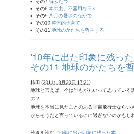
その7
詩ふたつ
その8
本の虫、不器用な日々
その9
八月の暑さのなかで
その10
整体的子育て
その11
地球のかたちを哲学する
'10年に出た印象に残っ
その11 地球のかたちを
柿田
(
2011年8月30日 17:21
)
地球と言えば、今は誰もが丸いって思っている
の？
地球を本当に見たことのある宇宙飛行士ならい
からそうだと言っているにに過ぎないのかもし
続きを読む:
'10年に出た印象に残った本