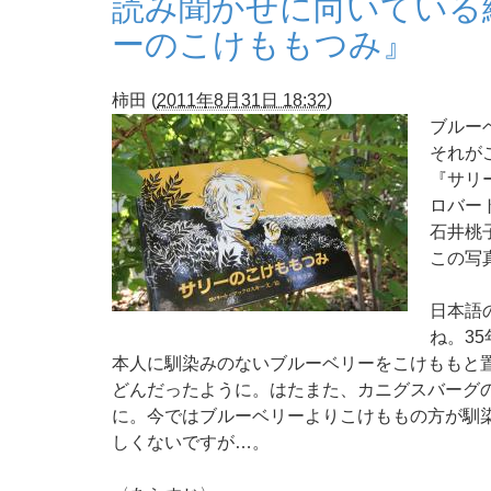
読み聞かせに向い
ーのこけももつみ』
柿田
(
2011年8月31日 18:32
)
ブルー
それが
『サリ
ロバー
石井桃子
この写
日本語
ね。3
本人に馴染みのないブルーベリーをこけももと
どんだったように。はたまた、カニグスバーグ
に。今ではブルーベリーよりこけももの方が馴
しくないですが…。