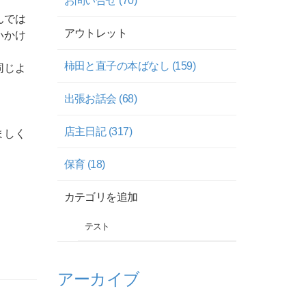
お問い合せ (70)
んでは
アウトレット
いかけ
柿田と直子の本ばなし (159)
同じよ
出張お話会 (68)
店主日記 (317)
ましく
保育 (18)
カテゴリを追加
テスト
アーカイブ