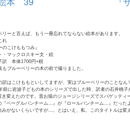
ている絵本 39 『サ
ベリーと言えば、もう一冊忘れてならない絵本があります。
これ
ーのこけももつみ』
ト・マックロスキー文・絵
訳 本体1700円+税
真もブルーベリーの木の前で撮りました。
の訳はこけももといしてますが、実はブルーベリーのことなん
5年前に岩波子どもの本のシリーズで出した時、訳者の石井桃子
置き変えたのです。昔お猿のジョージシリーズでスパゲッティ
の『ベーグルパンチーム…』が『ロールパンチーム…』だった
染みがないくらいですが…。とはいえ、私、このタイトルは変