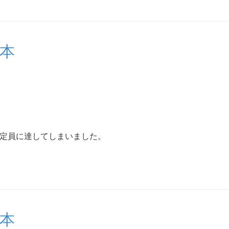
た本
、
で定員に達してしまいました。
た本