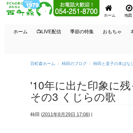
ホーム
地図
ホーム
📺LIVE配信
季節の特集
おもちゃ
百町森ホーム
柿田のブログ
柿田と直子の本ばな
'10年に出た印象に
その3 くじらの歌
柿田
(
2011年8月29日 17:06
)
|