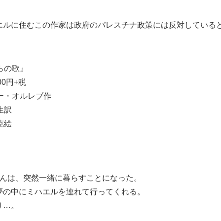
エルに住むこの作家は政府のパレスチナ政策には反対している
らの歌』
00円+税
ー・オルレブ作
生訳
克絵
さんは、突然一緒に暮らすことになった。
夢の中にミハエルを連れて行ってくれる。
り…。