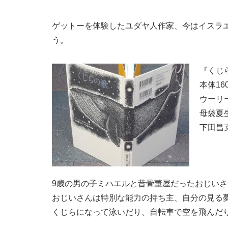
ゲットーを体験したユダヤ人作家、今はイスラ
う。
『くじ
本体16
ウーリ
母袋夏
下田昌
9歳の男の子ミハエルと昔骨董屋だったおじい
おじいさんは特別な能力の持ち主、自分の見る
くじらになって泳いだり、自転車で空を飛んだ