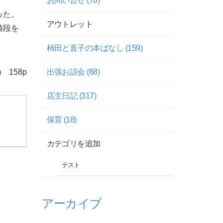
お問い合せ (70)
った。
アウトレット
値段を
柿田と直子の本ばなし (159)
 158p
出張お話会 (68)
店主日記 (317)
保育 (18)
カテゴリを追加
テスト
アーカイブ