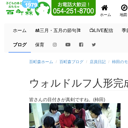
ホーム
地図
ホーム
🎎三月・五月の節句🎏
📺LIVE配信
季
ブログ
保育
百町森ホーム
百町森ブログ
店員日記
柿田のモ
ウォルドルフ人形完
皆さんの目付きが真剣ですね。(柿田)