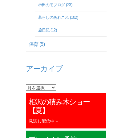
柿田のモブログ (23)
暮らしのあれこれ (102)
旅日記 (12)
保育 (5)
アーカイブ
相沢の積み木ショー
【夏】
見逃し配信中 »