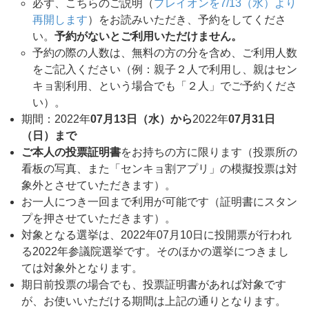
必ず、こちらのご説明（
プレイオンを7/13（水）より
再開します
）をお読みいただき、予約をしてくださ
い。
予約がないとご利用いただけません。
予約の際の人数は、無料の方の分を含め、ご利用人数
をご記入ください（例：親子２人で利用し、親はセン
キョ割利用、という場合でも「２人」でご予約くださ
い）。
期間：2022年
07月13日（水）から
2022年
07月31日
（日）まで
ご本人の投票証明書
をお持ちの方に限ります（投票所の
看板の写真、また「センキョ割アプリ」の模擬投票は対
象外とさせていただきます）。
お一人につき一回まで利用が可能です（証明書にスタン
プを押させていただきます）。
対象となる選挙は、2022年07月10日に投開票が行われ
る2022年参議院選挙です。そのほかの選挙につきまし
ては対象外となります。
期日前投票の場合でも、投票証明書があれば対象です
が、お使いいただける期間は上記の通りとなります。