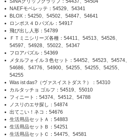
SINAクリップクラップ：54437、54504
NAEFモベレッテ：54529、54341
BLOX：54250、54502、54847、54641
ロンポス４Ｄパズル：54917
飛び出し人形：54789
ＦＴミニシリーズ各種：54411、54513、54526、
54597、54928、55022、54347
フロアパズル：54369
メタルフォイル３色セット：54452、54523、54574、
54686、54776、54900、54255、54255、54255、
54255
Was ist das?（ヴァスイストダス？）：54310
カルタッチョ ゴルフ：54519、55010
フィニート：54374、54512、54788
ノスリのエサ探し：54874
出てこい！ネコ：54676
生活用品セットＡ：54883
生活用品セットＢ：54251
生活用品セットＣ：54475、54581