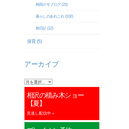
柿田のモブログ (23)
暮らしのあれこれ (102)
旅日記 (12)
保育 (5)
アーカイブ
相沢の積み木ショー
【夏】
見逃し配信中 »