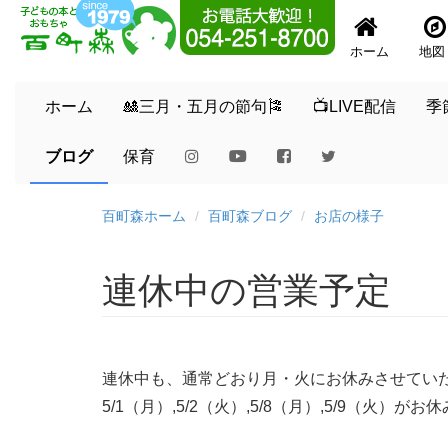
ホーム
地図
ホーム
🎎三月・五月の節句🎏
📺LIVE配信
季
ブログ
保育
百町森ホーム
百町森ブログ
お店の様子
連休中の営業予定
連休中も、通常どおり月・火にお休みさせてい
5/1（月）,5/2（火）,5/8（月）,5/9（火