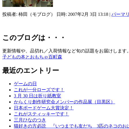
投稿者: 柿田（モブログ） 日時: 2007年2月 3日 13:18
|
パーマ
このブログは・・・
更新情報や、品切れ／入荷情報など旬の話題をお届けします
子どもの本とおもちゃ百町森
最近のエントリー
ゲームの日
これが一分ローズです！
3 月 30 日は折り紙教室
からくり創作研究会メンバーの作品展（目黒区）
日本ボードゲーム大賞決定！
これがスティッキーです！
三月ひなのつき
猫好きの方必読 『いつまでも友だち 3匹のネコのお