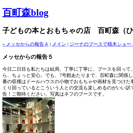
百町森blog
子どもの本とおもちゃの店 百町森（
« メッセからの報告４
|
メイン
|
ジーナのブースで積木ショー 
メッセからの報告５
今日二日目も私たちは結局、丁寧に丁寧に、ブースを回って、
ら、ちょっと安心。でも、7号館あたりまで、百町森に関係し
番の収穫はドールハウスの小物でおもちゃや画材を見つけた
くり回っているとこういう人との交流も楽しめるのがいい訳
告！ご期待ください。写真はネフのブースです。