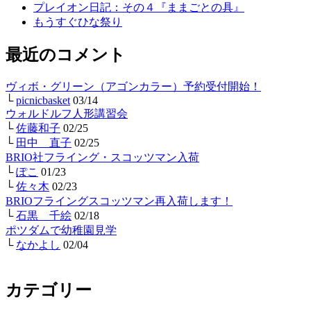
プレイオン日記：その４『ままごとの具』
もうすぐひな祭り
最近のコメント
ヴィボ・グリーン（アゴンカラー）予約受付開始！
└
picnicbasket
03/14
ウォルドルフ人形講習会
└
佐藤和子
02/25
└
田中 直子
02/25
BRIO社フライング・スコッツマン入荷
└
ぽこ
01/23
└
佐々木
02/23
BRIOフライングスコッツマン再入荷します！
└
石黒 千絵
02/18
ポツダムで幼稚園見学
└
なかよし
02/04
カテゴリー