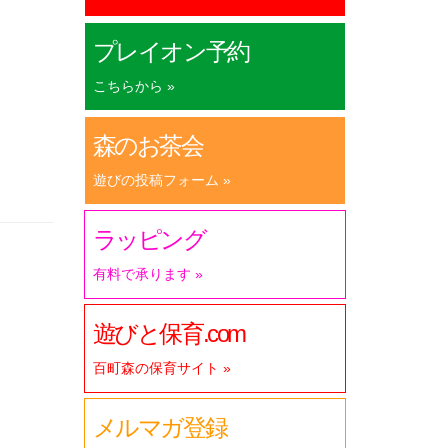
プレイオン予約
こちらから »
森のお茶会
遊びの投稿フォーム »
ラッピング
有料で承ります »
遊びと保育.com
百町森の保育サイト »
メルマガ登録