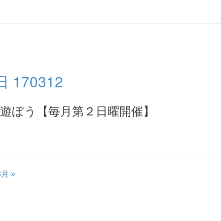
170312
遊ぼう【毎月第２日曜開催】
3月 »