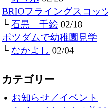
BRIOフライングスコ
└
石黒 千絵
02/18
ポツダムで幼稚園見学
└
なかよし
02/04
カテゴリー
お知らせ／イベント