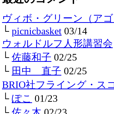
ヴィボ・グリーン（アゴ
└
picnicbasket
03/14
ウォルドルフ人形講習会
└
佐藤和子
02/25
└
田中 直子
02/25
BRIO社フライング・ス
└
ぽこ
01/23
└
佐々木
02/23