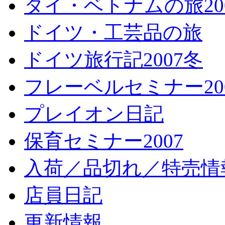
タイ・ベトナムの旅20
ドイツ・工芸品の旅
ドイツ旅行記2007冬
フレーベルセミナー20
プレイオン日記
保育セミナー2007
入荷／品切れ／特売情
店員日記
更新情報