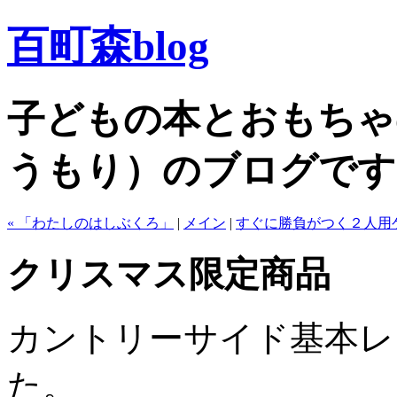
百町森blog
子どもの本とおもちゃ
うもり）のブログです
« 「わたしのはしぶくろ」
|
メイン
|
すぐに勝負がつく２人用ゲ
クリスマス限定商品
カントリーサイド基本レ
た。