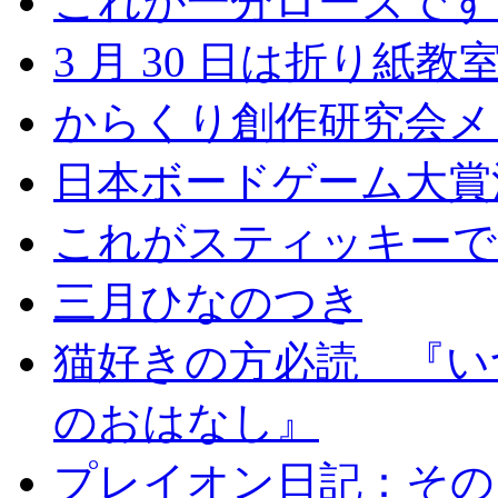
これが一分ローズです
3 月 30 日は折り紙教
からくり創作研究会メ
日本ボードゲーム大賞
これがスティッキーで
三月ひなのつき
猫好きの方必読 『い
のおはなし』
プレイオン日記：その