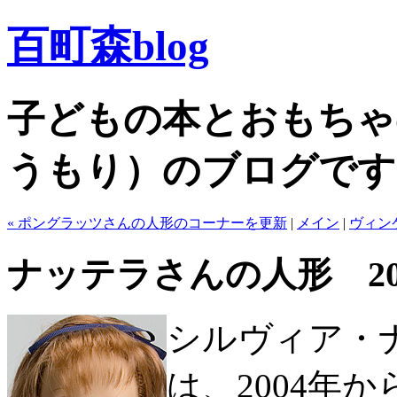
百町森blog
子どもの本とおもちゃ
うもり）のブログです
« ポングラッツさんの人形のコーナーを更新
|
メイン
|
ヴィン
ナッテラさんの人形 20
シルヴィア・
は、2004年