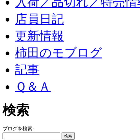
入荷／品切れ／特売情
店員日記
更新情報
柿田のモブログ
記事
Ｑ＆Ａ
検索
ブログを検索: