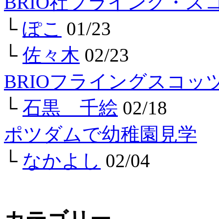
BRIO社フライング・ス
└
ぽこ
01/23
└
佐々木
02/23
BRIOフライングスコ
└
石黒 千絵
02/18
ポツダムで幼稚園見学
└
なかよし
02/04