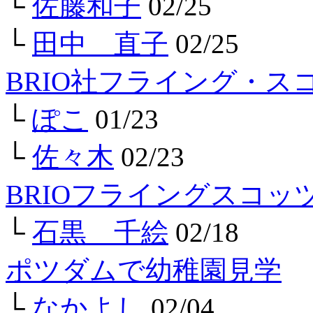
└
佐藤和子
02/25
└
田中 直子
02/25
BRIO社フライング・ス
└
ぽこ
01/23
└
佐々木
02/23
BRIOフライングスコ
└
石黒 千絵
02/18
ポツダムで幼稚園見学
└
なかよし
02/04