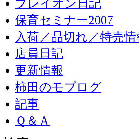
プレイオン日記
保育セミナー2007
入荷／品切れ／特売情
店員日記
更新情報
柿田のモブログ
記事
Ｑ＆Ａ