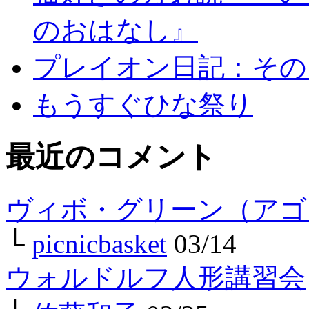
のおはなし』
プレイオン日記：その
もうすぐひな祭り
最近のコメント
ヴィボ・グリーン（アゴ
└
picnicbasket
03/14
ウォルドルフ人形講習会