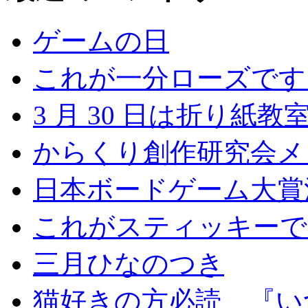
ゲームの日
これが一分ローズです
3 月 30 日は折り紙教
からくり創作研究会メ
日本ボードゲーム大賞
これがスティッキーで
三月ひなのつき
猫好きの方必読 『い