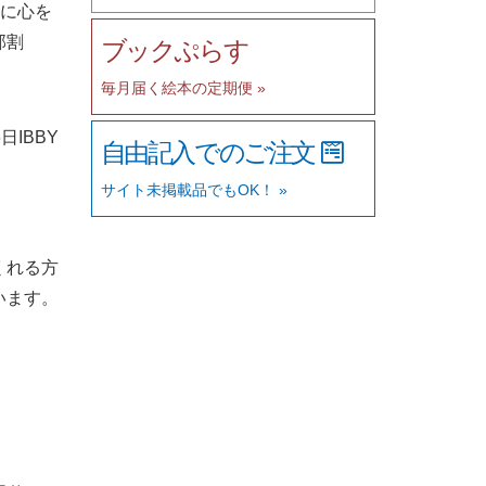
態に心を
部割
ブックぷらす
毎月届く絵本の定期便 »
6日IBBY
自由記入でのご注文
サイト未掲載品でもOK！ »
くれる方
います。