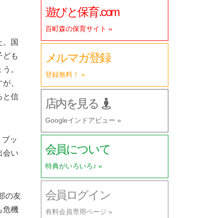
遊びと保育.com
百町森の保育サイト »
た。国
メルマガ登録
子ども
ょう。
登録無料！ »
すが、
ると信
店内を見る
Googleインドアビュー »
・ブッ
会員について
出会い
特典がいろいろ♪ »
会員ログイン
部の友
も危機
有料会員専用ページ »