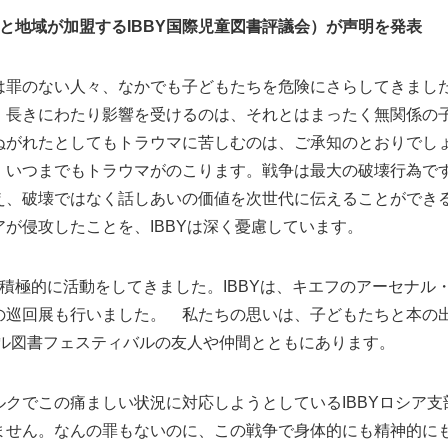
国と地域が加盟するIBBY国際児童図書評議会）が声明を発表
罪のない人々、なかでも子どもたちを危険にさらしてきまし
、長きにわたり影響を受けるのは、それとはまったく無関係の
ぬがれたとしてもトラウマに苦しむのは、ご承知のとおりでし
、いつまでもトラウマがのこります。戦争は最大の破壊行為で
え、破壊ではなく話しあいの価値を次世代に伝えることができ
が侵攻したことを、IBBYは深く憂慮しています。
、積極的に活動をしてきました。IBBYは、キエフのアーセナル
の巡回展も行いました。 私たちの思いは、子どもたちと本の
ナル図書フェスティバルの友人や仲間とともにあります。
クでこの痛ましい状況に対応しようとしているIBBYロシア支
ません。なんの罪もないのに、この戦争で身体的にも精神的に