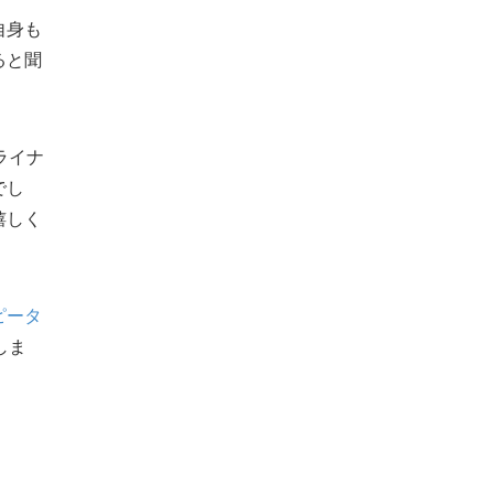
自身も
ると聞
ライナ
でし
嬉しく
ピータ
しま