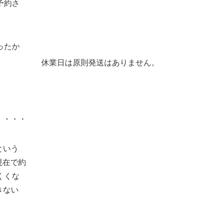
予約さ
ったか
休業日は原則発送はありません。
・・・・
という
現在で約
くくな
きない