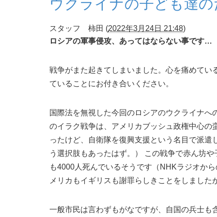
ウクライナの子ども達の
スタッフ 柿田
(
2022年3月24日 21:48
)
ロシアの軍事侵攻、あってはならない事です…
戦争がまた起きてしまいました。心を痛めてい
ていることにお付き合いください。
国際法を無視した今回のロシアのウクライナへの
のイラク戦争は、アメリカブッシュ政権中心の
ったけど、自衛隊を復興支援という名目で派遣
う選択肢もあったはず。） この戦争で赤ん坊や
も4000人死んでいるそうです（NHKラジオ
メリカもイギリスも謝罪らしきことをしました
一般市民は言わずもがなですが、自国の兵士も