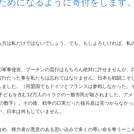
ためになるように寄付をします
る方は私だけではないでしょう。でも、もしよろしければ、私
軍事侵攻、プーチンの蛮行はもちろん絶対に許せませんが、20
蛮行だった事を私たちは忘れてはなりません。日本も戦闘こそ
しました。（同盟国でもドイツとフランスは参戦しなかった。
子どもを含む12万人のイラクの一般市民が殺されました。アメ
からの数字）。その後、戦争の口実だった核兵器は見つからなかっ
が、日本は何もしていません。
含め、権力者が悪意のある思い込みで多くの尊い命を奪うーこ