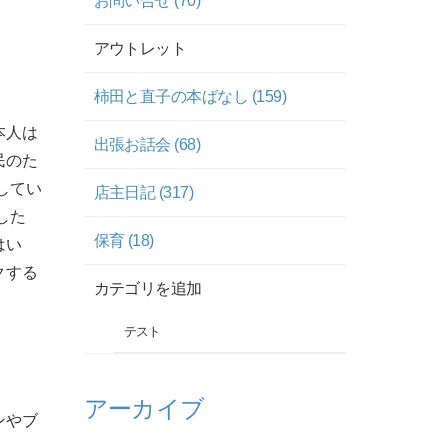
お問い合せ (70)
アウトレット
柿田と直子の本ばなし (159)
本人は
出張お話会 (68)
民のた
してい
店主日記 (317)
した
保育 (18)
はい
クする
カテゴリを追加
テスト
アーカイブ
ンやブ