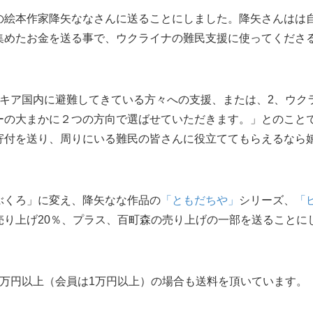
の絵本作家降矢ななさんに送ることにしました。降矢さんはは
集めたお金を送る事で、ウクライナの難民支援に使ってくださ
ァキア国内に避難してきている方々への支援、または、2、ウク
ーの大まかに２つの方向で選ばせていただきます。」とのこと
寄付を送り、周りにいる難民の皆さんに役立ててもらえるなら
ぶくろ」に変え、降矢なな作品の
「ともだちや」
シリーズ、
「
売り上げ20％、プラス、百町森の売り上げの一部を送ることに
万円以上（会員は1万円以上）の場合も送料を頂いています。