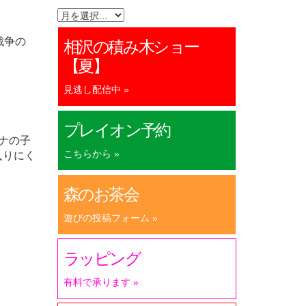
戦争の
相沢の積み木ショー
【夏】
見逃し配信中 »
プレイオン予約
ナの子
こちらから »
入りにく
森のお茶会
遊びの投稿フォーム »
ラッピング
有料で承ります »