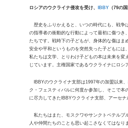
ロシアのウクライナ侵攻を受け、
IBBY
（79の
歴史をふりかえると、いつの時代にも、戦争は
の指導者の衝動的な行動によって最初に傷つき
たちです。戦時下の子どもが、身体的な傷はま
安全や平和というものを突然失った子どもには
私たちは文学、とりわけ子どもの本は未来を変
じています。主権国家であるウクライナにロシア
IBBYのウクライナ支部は1997年の加盟以来
ク・フェスティバルに何度か参加し、そこで本
に尽力してきたIBBYウクライナ支部、アーセ
私たちはまた、モスクワやサンクトペテルブル
人や仲間たちのことも思い起こさなくてはなり