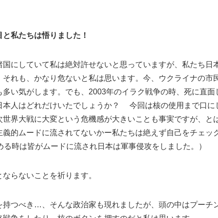
駄目と私たちは悟りました！
諸国にしていて私は絶対許せないと思っていますが、私たち日
、それも、かなり危ないと私は思います。今、ウクライナの市
多い気がします。でも、2003年のイラク戦争の時、死に直面
日本人はどれだけいたでしょうか？ 今回は核の使用まで口に
次世界大戦に大変という危機感が大きいことも事実ですが、と
主義的ムードに流されてないかー私たちは絶えず自己をチェッ
める時は皆がムードに流され日本は軍事侵攻をしました。）
とならないことを祈ります。
を持つべき…、そんな政治家も現れましたが、頭の中はプーチ