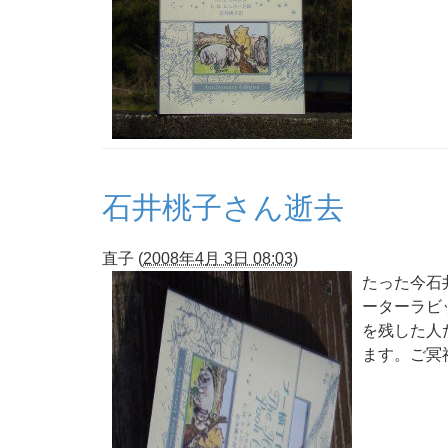
石井桃子さん逝去
直子
(
2008年4月 3日 08:03
)
たった今石
ーターラビ
を残した人
ます。ご冥