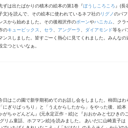
先ずは出たばかりの積木の絵本の第1巻『
ぼうしころころ
』(長
子文)を読んで、その絵本に使われているネフ社の
リグノ
のパフ
ンスから始めました。その後相沢作の
ボーン
や
ハニカム
、クラ
作の
キュービックス
、
セラ
、
アングーラ
、
ダイアモンド
等をパ
マンスしました。皆すごーく熱心に見てくれました。みんなの
役立つといいなぁ。
今日はこの園で新学期初めてのお話し会をしました。柿田はわ
「にぎりぱっちり」と「うえからしたから」をやった後、絵本
ゃがちゃどんどん』(元永定正作・絵)と『おおかみと七ひきの
(グリム童話、ホフマン絵)を読みました。 あいだに山崎直子は
いでいちばんきれいなこえ」(「おはなしのろうそく」から)の