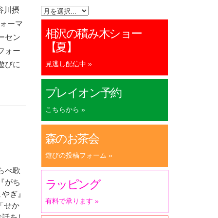
谷川摂
ォーマ
相沢の積み木ショー
ーセン
【夏】
フォー
見逃し配信中 »
遊びに
プレイオン予約
こちらから »
森のお茶会
遊びの投稿フォーム »
らべ歌
ラッピング
『がち
こやぎ』
有料で承ります »
「せか
お話をし