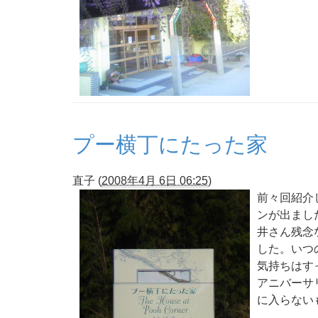
プー横丁にたった家
直子
(
2008年4月 6日 06:25
)
前々回紹介
ンが出まし
井さん残念
した。いつ
気持ちはす
アニバーサ
に入らない