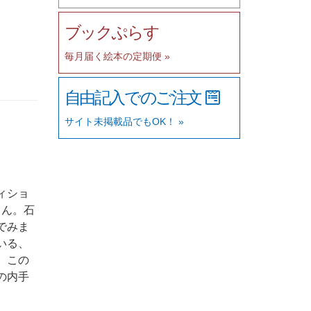
ブックぷらす
毎月届く絵本の定期便 »
自由記入でのご注文
サイト未掲載品でもOK！ »
ィショ
さん。石
でみま
いる、
。この
の内手