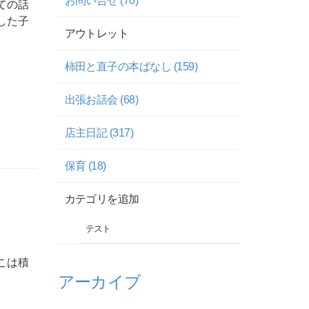
お問い合せ (70)
ての話
した子
アウトレット
柿田と直子の本ばなし (159)
出張お話会 (68)
店主日記 (317)
保育 (18)
カテゴリを追加
テスト
こは積
アーカイブ