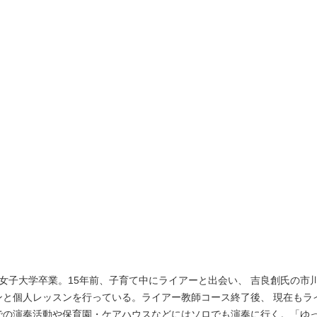
都女子大学卒業。15年前、子育て中にライアーと出会い、 吉良創氏の市
と個人レッスンを行っている。ライアー教師コース終了後、 現在もラ
での演奏活動や保育園・ケアハウスなどにはソロでも演奏に行く。「ゆ