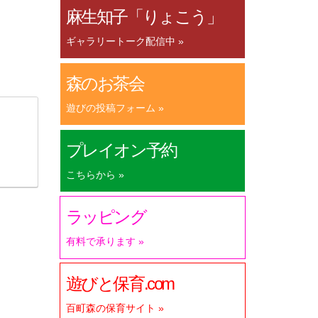
麻生知子「りょこう」
ギャラリートーク配信中 »
森のお茶会
遊びの投稿フォーム »
プレイオン予約
こちらから »
ラッピング
有料で承ります »
遊びと保育.com
百町森の保育サイト »