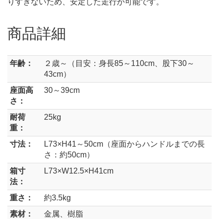
りすぎないため、安定した走行が可能です。
商品詳細
年齢：
２歳～（目安：身長85～110cm、股下30～
43cm）
座面高
30～39cm
さ：
耐荷
25kg
重：
寸法：
L73×H41～50cm（座面からハンドルまでの長
さ：約50cm）
箱寸
L73×W12.5×H41cm
法：
重さ：
約3.5kg
素材：
金属、樹脂